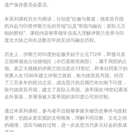
遗产保存委员会委员。
本系列课程共分为两讲，分别是“征服与奠基：德里苏丹国
的兴起与印度伊斯兰化的开端”以及“帝国与融合：莫卧儿王
朝的辉煌”。课程内容将带领学员深入理解伊斯兰世界与印
度次大陆之间长达数百年的互动与融合历程。
历史上，伊斯兰对印度的征服开始于公元712年，即倭马亚
王朝将领攻占信德地区（今巴基斯坦南部），属于局部的占
领。真正大规模的伊斯兰统治是在13世纪，即来自阿富汗的
突厥人在1206年建立伊斯兰政权，称为德里苏丹国。经历
了三百多年的统治之后，成吉思汗的后裔巴布尔南下印度，
取代德里苏丹国，建立了莫卧儿帝国。该帝国在18世纪逐渐
走向衰落，并逐渐被大英帝国的东印度公司所控制。
通过本系列课程，参与者不仅能够掌握关键历史事件与政权
更替，也能从更宏观的文明视角，理解不同宗教、文化之间
的碰撞、适应与融合过程，进一步反思当代多元社会的形成